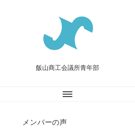
Skip
to
content
飯山商工会議所青年部
メンバーの声