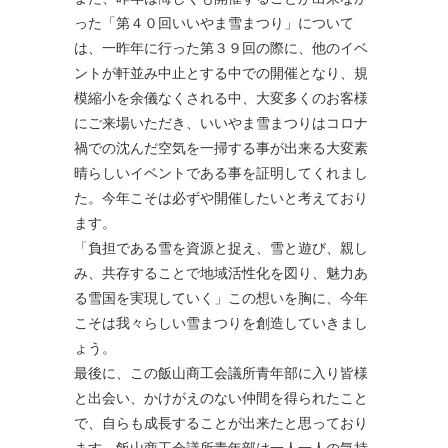
った「第４０回いいやま雪まつり」について
は、一昨年に行った第３９回の際に、他のイベ
ントが軒並み中止とする中での開催となり、規
模縮小を余儀なくされる中、大変多くのお客様
にご来場いただき、いいやま雪まつりはコロナ
禍での沈んだ空気を一掃する事が出来る大変素
晴らしいイベントである事を証明してくれまし
た。今年こそは必ずや開催したいと考えており
ます。
「負担である雪を資源と捉え、雪と遊び、親し
み、共存することで地域活性化を図り、魅力あ
る雪国を実現していく」この想いを胸に、今年
こそは我々らしい雪まつりを創造していきまし
ょう。
最後に、この飯山商工会議所青年部に入り皆様
と出会い、かけがえのない仲間を得られたこと
で、自らも成長することが出来たと思っており
ます。飯山商工会議所青年部は一人一人の気持