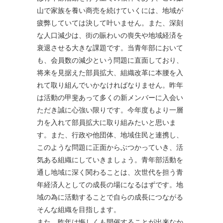
山で家族を養い商売を続けていくには、地域が
疲弊していては決して叶いません。また、深刻
な人口減少は、街の賑わいの喪失や地域経済を
衰退させる大きな課題です。当青年部において
も、会員数の減少という問題に直面しており、
将来を見据えた部員拡大、組織改革に本腰を入
れて取り組んでいかなければなりません。昨年
は活動の甲斐あって多くの新メンバーに入会い
ただき誠に心強い限りです。今年度もより一層
力を入れて部員拡大に取り組みたいと思いま
す。また、行政や他団体、地域住民と連携し、
このような問題に正面からぶつかっていき、活
気ある組織にしていきましょう。青年部活動を
通し地域に深く関わることは、次世代を担う青
年経済人としての成長の場になるはずです。地
域の為に活動することで自らの成長につながる
そんな組織を目指します。
また、昨年は悔しくも開催することが出来なか