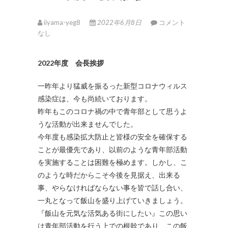
iiyama-yeg8
2022年6月8日
コメント
なし
2022年度 会長挨拶
一昨年より猛威を振るった新型コロナウィルス
感染症は、今も尚続いております。
昨年もこのコロナ禍の中で青年部として思うよ
うな活動が出来ませんでした。
今年度も感染拡大防止と皆様の安全を確保する
ことが最優先であり、以前のような青年部活動
を実施することは困難を極めます。しかし、こ
のような時だからこそ今後を見据え、出来る
事、やらなければならない事を皆で話し合い、
一丸となって飯山を盛り上げていきましょう。
『飯山を元気な活気ある街にしたい』この思い
は青年部活動を行う上での根幹であり、この飯