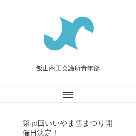
Skip
to
content
飯山商工会議所青年部
第40回いいやま雪まつり開
催日決定！