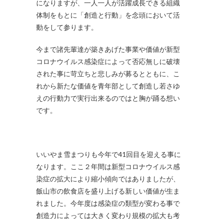
になりますが、一人一人が活躍成長できる組織
体制をもとに「創造と行動」を念頭において活
動をして参ります。
今まで諸先輩達が築きあげた事業や価値が新型
コロナウイルス感染症によって否応無しに破壊
された事に苛立ちと悲しみが募るとともに、こ
れから新たな価値を青年部として創造し若さゆ
えの行動力で実行出来るのではと胸が踊る想い
です。
いいやま雪まつりも今年で41回目を迎える事に
なります。ここ２年間は新型コロナウイルス感
染症の拡大により縮小傾向ではありましたが、
飯山市の飲食店を盛り上げる新しい価値が生ま
れました。今年度は感染症の類型が変わる事で
創造力によっては大きく変わり規模の拡大も考